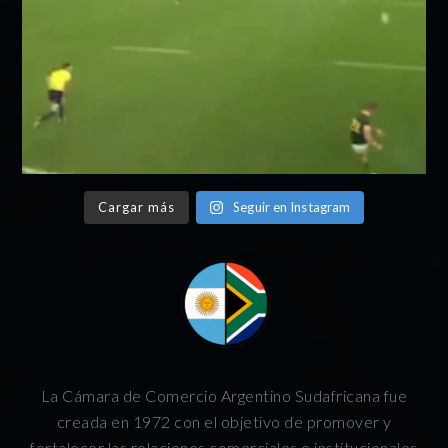
Cargar más
Seguir en Instagram
La Cámara de Comercio Argentino Sudafricana fue
creada en 1972 con el objetivo de promover y
fortalecer las relaciones comerciales e institucionales