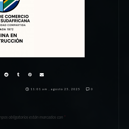
11:01 am , agosto 25, 2025
0
mpos obligatorios están marcados con
*