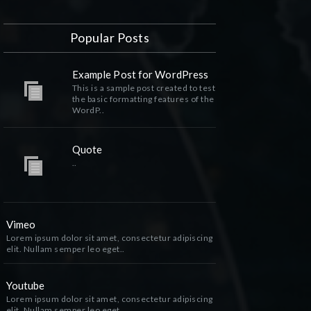
Popular Posts
Example Post for WordPress
This is a sample post created to test
the basic formatting features of the
WordP..
Quote
..
Vimeo
Lorem ipsum dolor sit amet, consectetur adipiscing
elit. Nullam semper leo eget..
Youtube
Lorem ipsum dolor sit amet, consectetur adipiscing
elit. Nullam semper leo eget..