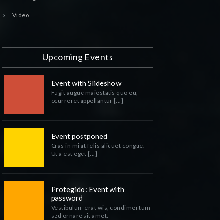
Video
Upcoming Events
Event with Slideshow
Fugit augue maiestatis quo eu,
ocurreret appellantur [...]
Event postponed
Cras in mi at felis aliquet congue.
Ut a est eget [...]
Protegido: Event with
password
Vestibulum erat wis, condimentum
sed ornare sit amet.